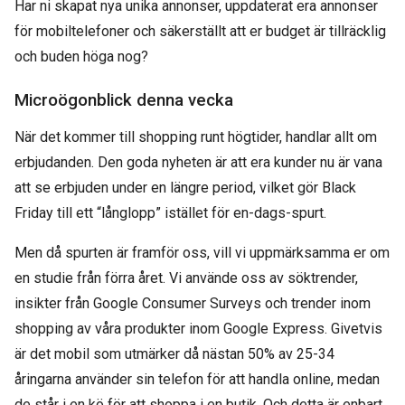
Har ni skapat nya unika annonser, uppdaterat era annonser
för mobiltelefoner och säkerställt att er budget är tillräcklig
och buden höga nog?
Microögonblick denna vecka
När det kommer till shopping runt högtider, handlar allt om
erbjudanden. Den goda nyheten är att era kunder nu är vana
att se erbjuden under en längre period, vilket gör Black
Friday till ett “långlopp” istället för en-dags-spurt.
Men då spurten är framför oss, vill vi uppmärksamma er om
en studie från förra året. Vi använde oss av söktrender,
insikter från Google Consumer Surveys och trender inom
shopping av våra produkter inom Google Express. Givetvis
är det mobil som utmärker då nästan 50% av 25-34
åringarna använder sin telefon för att handla online, medan
de står i en kö för att shoppa i en butik. Och detta är enbart