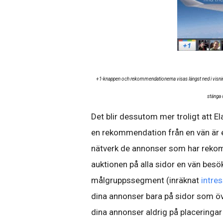
+1-knappen och rekommendationerna visas längst ned i visnin
stänga 
Det blir dessutom mer troligt att 
en rekommendation från en vän är e
nätverk de annonser som har rekom
auktionen på alla sidor en vän besök
målgruppssegment (inräknat
intre
dina annonser bara på sidor som ö
dina annonser aldrig på placeringar