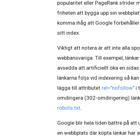
popularitet eller PageRank strider m
friheten att bygga upp sin webbplats
komma ihåg att Google förbehåller s
sitt index.
Viktigt att notera är att inte alla s
webbansvariga. Till exempel, länkar
avsedda att artificiellt öka en sidas
länkarna följs vid indexering så ka
lägga till attributet
rel="nofollow"
i 
omdirigera (302-omdirigering) länk
robots.txt
.
Google blir hela tiden bättre på att
en webbplats där köpta länkar har a