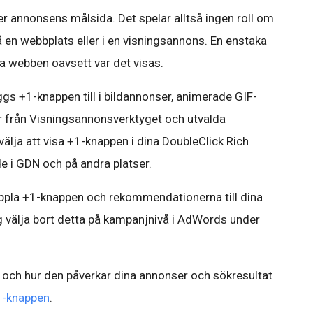
ler annonsens målsida. Det spelar alltså ingen roll om
å en webbplats eller i en visningsannons. En enstaka
a webben oavsett var det visas.
gs +1-knappen till i bildannonser, animerade GIF-
r från Visningsannonsverktyget och utvalda
älja att visa +1-knappen i dina DoubleClick Rich
 i GDN och på andra platser.
koppla +1-knappen och rekommendationerna till dina
 välja bort detta på kampanjnivå i AdWords under
 och hur den påverkar dina annonser och sökresultat
1-knappen
.