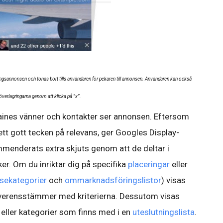
gsannonsen och tonas bort tills användaren för pekaren till annonsen. Användaren kan också
överlagringarna genom att klicka på ”x”.
Elaines vänner och kontakter ser annonsen. Eftersom
tt gott tecken på relevans, ger Googles Display-
menderats extra skjuts genom att de deltar i
er. Om du inriktar dig på specifika
placeringar
eller
ssekategorier
och
ommarknadsföringslistor
) visas
verensstämmer med kriterierna. Dessutom visas
 eller kategorier som finns med i en
uteslutningslista
.