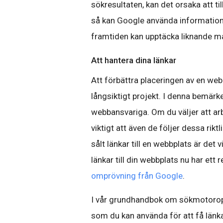
sökresultaten, kan det orsaka att til
så kan Google använda informationen
framtiden kan upptäcka liknande ma
Att hantera dina länkar
Att förbättra placeringen av en we
långsiktigt projekt. I denna bemärkels
webbansvariga. Om du väljer att a
viktigt att även de följer dessa rikt
sålt länkar till en webbplats är det v
länkar till din webbplats nu har ett 
omprövning från Google
.
I vår grundhandbok om sökmotoropt
som du kan använda för att få länkar