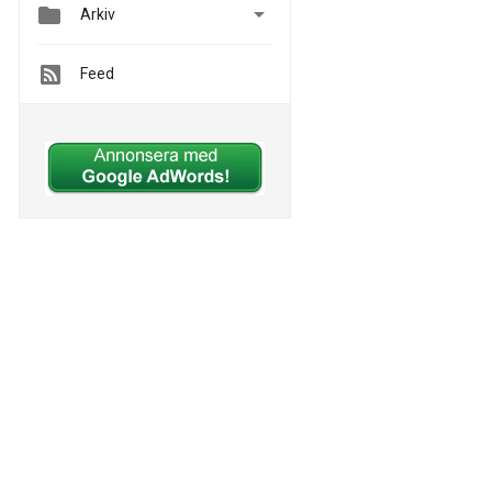


Arkiv
Feed