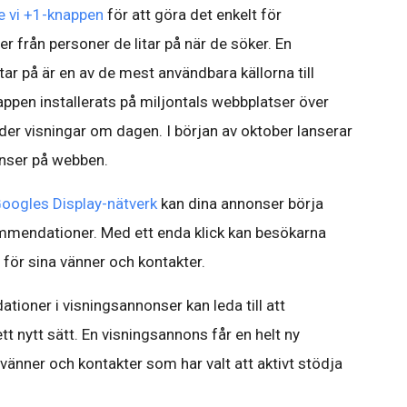
e vi +1-knappen
för att göra det enkelt för
 från personer de litar på när de söker. En
r på är en av de mest användbara källorna till
ppen installerats på miljontals webbplatser över
der visningar om dagen. I början av oktober lanserar
onser på webben.
oogles Display-nätverk
kan dina annonser börja
mendationer. Med ett enda klick kan besökarna
ör sina vänner och kontakter.
tioner i visningsannonser kan leda till att
t nytt sätt. En visningsannons får en helt ny
vänner och kontakter som har valt att aktivt stödja