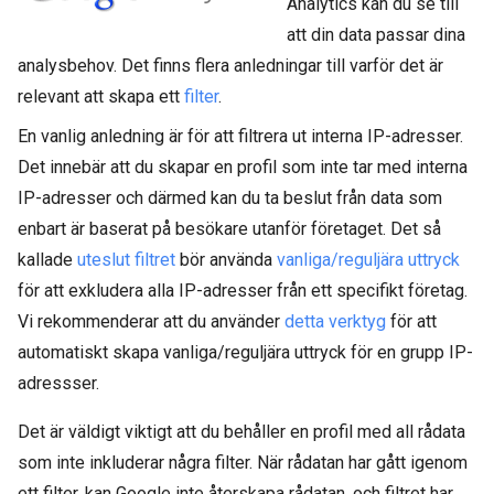
Analytics kan du se till
att din data passar dina
analysbehov. Det finns flera anledningar till varför det är
relevant att skapa ett
filter
.
En vanlig anledning är för att filtrera ut interna IP-adresser.
Det innebär att du skapar en profil som inte tar med interna
IP-adresser och därmed kan du ta beslut från data som
enbart är baserat på besökare utanför företaget. Det så
kallade
uteslut filtret
bör använda
vanliga/reguljära uttryck
för att exkludera alla IP-adresser från ett specifikt företag.
Vi rekommenderar att du använder
detta verktyg
för att
automatiskt skapa vanliga/reguljära uttryck för en grupp IP-
adressser.
Det är väldigt viktigt att du behåller en profil med all rådata
som inte inkluderar några filter. När rådatan har gått igenom
ett filter, kan Google inte återskapa rådatan, och filtret har