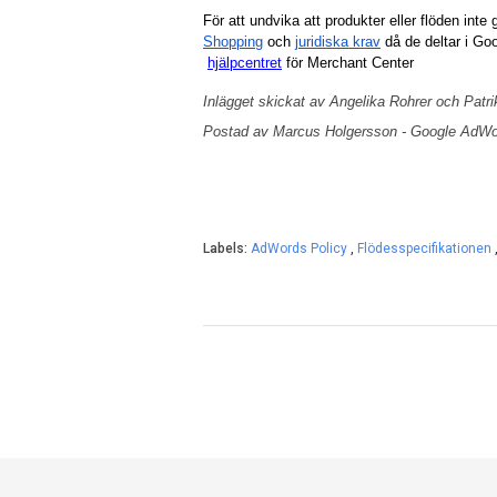
För att undvika att produkter eller flöden inte g
Shopping
 och
juridiska krav
 då de deltar i G
hjälpcentret
 för Merchant Center
Inlägget skickat av Angelika Rohrer och Patr
Postad av Marcus Holgersson - Google AdW
Labels:
AdWords Policy
,
Flödesspecifikationen