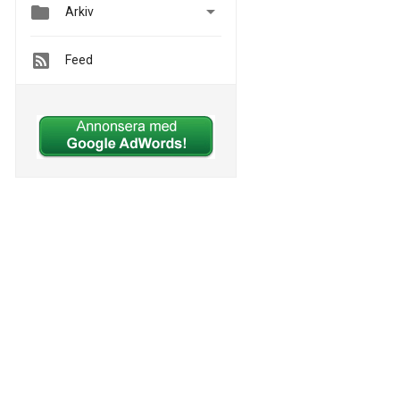


Arkiv
Feed