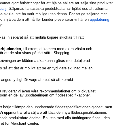
et gjort förbättringar för att hjälpa säljare att sälja sina produkter 
panj
. Säljarnas fantastiska produktdata har hjälpt oss att utforma 
a skulle inte ha varit möjliga utan denna. För att ge säljarna mer 
 och hjälpa dem att nå fler kunder presenterar vi här en
uppdatering
ng:
as in separat så att mobila köpare skickas till rätt 
terbjudanden
, till exempel kamera med extra väska och 
ör att de ska visas på rätt sätt i Shopping
skrivningen av kläderna ska kunna göras mer detaljerad
s så att det är möjligt att se en tydligare skillnad mellan 
 anges tydligt för varje attribut så att korrekt 
 reviderar vi även våra rekommendationer om bildkvalitet 
som en del av uppdateringen om flödesspecifikationer.
börja tillämpa den uppdaterade flödesspecifikationen globalt, men 
 Vi uppmuntrar alla säljare att läsa den nya flödesspecifikationen, 
ande produktdata ändras. En lista med alla ändringarna finns i den
tret för Merchant Center.