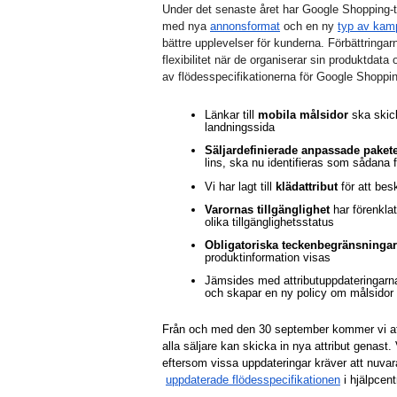
Under det senaste året har Google Shopping-team
med nya
annonsformat
 och en ny
typ av kam
bättre upplevelser för kunderna. Förbättringarn
flexibilitet när de organiserar sin produktdata
av flödesspecifikationerna för Google Shoppi
Länkar till 
mobila målsidor
 ska skick
landningssida
Säljardefinierade anpassade pake
lins, ska nu identifieras som sådana f
Vi har lagt till 
klädattribut
 för att be
Varornas tillgänglighet
 har förenklat
olika tillgänglighetsstatus
Obligatoriska teckenbegränsningar
produktinformation visas
Jämsides med attributuppdateringarna
och skapar en ny policy om målsidor 
Från och med den 30 september kommer vi att 
alla säljare kan skicka in nya attribut genast.
eftersom vissa uppdateringar kräver att nuvar
uppdaterade flödesspecifikationen
 i hjälpcen