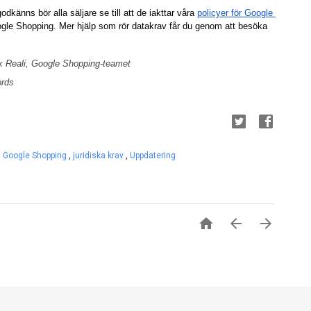
odkänns bör alla säljare se till att de iakttar våra 
policyer för Google 
oogle Shopping. Mer hjälp som rör datakrav får du genom att besöka
ik Reali, Google Shopping-teamet
ords
,
Google Shopping
,
juridiska krav
,
Uppdatering


