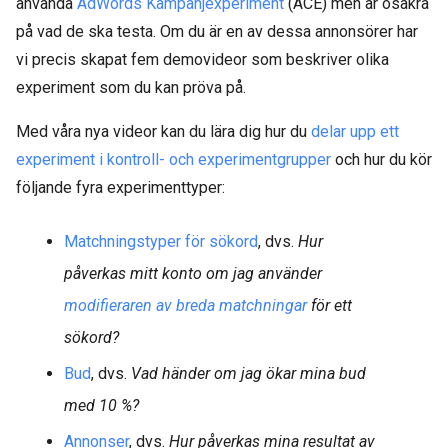
använda
AdWords Kampanjexperiment
(ACE) men är osäkra
på vad de ska testa. Om du är en av dessa annonsörer har
vi precis skapat fem demovideor som beskriver olika
experiment som du kan pröva på.
Med våra nya videor kan du lära dig hur du
delar upp ett
experiment i kontroll- och experimentgrupper
och hur du kör
följande fyra experimenttyper:
Matchningstyper för sökord
, dvs.
Hur
påverkas mitt konto om jag använder
modifieraren av breda matchningar
för ett
sökord?
Bud
, dvs.
Vad händer om jag ökar mina bud
med 10 %?
Annonser
, dvs.
Hur påverkas mina resultat av