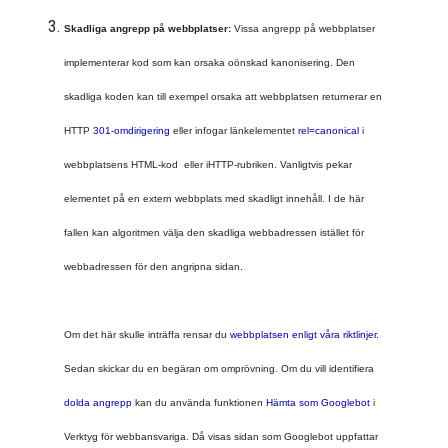
Skadliga angrepp på webbplatser: 
Vissa angrepp på webbplatser 
implementerar kod som kan orsaka oönskad kanonisering. Den 
skadliga koden kan till exempel orsaka att webbplatsen returnerar en 
HTTP 
301-omdirigering
 eller infogar länkelementet 
rel=canonical
 i 
webbplatsens HTML-kod  eller iHTTP-
rubriken. Vanligtvis pekar 
elementet på en extern webbplats med skadligt innehåll. I de här 
fallen kan algoritmen välja den skadliga webbadressen istället för 
Om det här skulle inträffa rensar du 
webbplatsen enligt våra riktlinjer
. 
Sedan skickar du en begäran om omprövning. Om du vill identifiera 
dolda angrepp
 kan du använda funktionen 
Hämta som Googlebot 
i 
Verktyg för webbansvariga. Då visas sidan som Googlebot uppfattar 