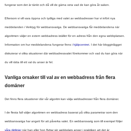
fungerar som det är tänkt och då vill de gärna veta vad de kan göra åt saken.
Eftersom vi vill vara öppna och tydliga med valet av webbadresser har vi infört nya 
meddelanden i Verktyg för webbansvariga. De webbansvariga får meddelandena när 
algoritmen väljer en extern webbadress istället för en adress från den egna webbplatsen. 
Information om hur meddelandena fungerar finns i 
hjälpcentret
. I det här blogginlägget 
diskuterar vi olika situationer där webbadressvalet förekommer och vad du kan göra när 
du vill rätta till ett val du anser är fel. 
Vanliga orsaker till val av en webbadress från flera 
domäner
Det finns flera situationer där vår algoritm kan välja webbadresser från flera domäner. 
I de flesta fall väljer algoritmen en webbadress baserat på olika parametrar som den 
webbansvariga har angett för att påverka valet. En webbansvarig som till exempel följer 
våra riktlinjer
 när han eller hon flyttar sin webbplats anger i praktiken att det är 