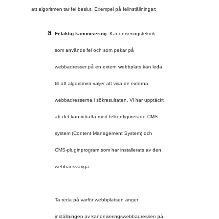
att algoritmen tar fel beslut. Exempel på felinställningar:
Felaktig kanonisering: 
Kanoniseringsteknik 
som används fel och som pekar på 
webbadresser på en extern webbplats kan leda 
till att algoritmen väljer att visa de externa 
webbadresserna i sökresultaten. Vi har upptä
ckt 
att det kan inträffa med felkonfigurerade CMS-
system (Content Management System) och 
CMS-pluginprogram som har installerats av den 
Ta reda på varför webbplatsen anger 
inställningen av kanoniseringswebbadressen på 