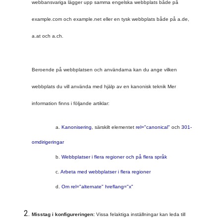
webbansvariga lägger upp samma engelska webbplats både på 
example.com och example.net eller en tysk webbplats både på a.de, 
Beroende på webbplatsen och användarna kan du ange vilken 
webbplats du vill använda med hjälp av en kanonisk teknik Mer 
information finns i följande artiklar:
a. 
Kanonisering
, särskilt elementet 
rel="canonical"
 och 
301-
omdirigeringar
b. 
Webbplatser i flera regioner och på flera språk
c. 
Arbeta med webbplatser i flera regioner
d. 
Om rel="alternate" hreflang="x"
Misstag i konfigureringen:
 Vissa felaktiga inställningar kan leda till 