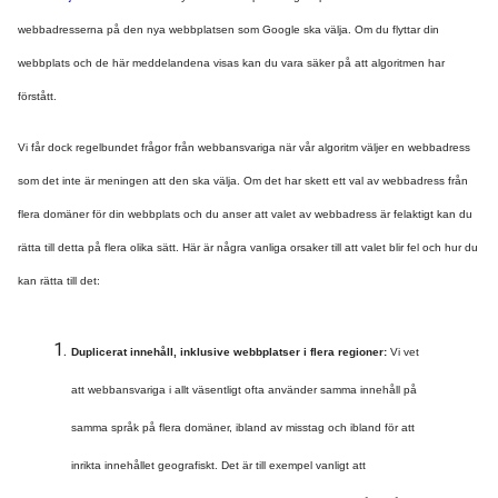
webbadresserna på den nya webbplatsen som Google ska välja. Om du flyttar din 
webbplats och de här meddelandena visas kan du vara säker på att algoritmen har 
förstått. 
Vi får dock regelbundet frågor från webbansvariga när vår algoritm väljer en webbadress 
som det inte är meningen att den ska välja. Om det har skett ett val av webbadress från 
flera domäner för din webbplats och du anser att valet av w
ebbadress är felaktigt kan du 
rätta till detta på flera olika sätt. Här är några vanliga orsaker till att valet blir fel och hur du 
kan rätta till det:
Duplicerat innehåll, inklusive webbplatser i flera regioner: 
Vi vet 
att webbansvariga i allt väsentligt ofta använder samma innehåll på 
samma språk på flera domäner, ibland av misstag och ibland för att 
inrikta innehållet geografis
kt. Det är till exempel vanligt att 