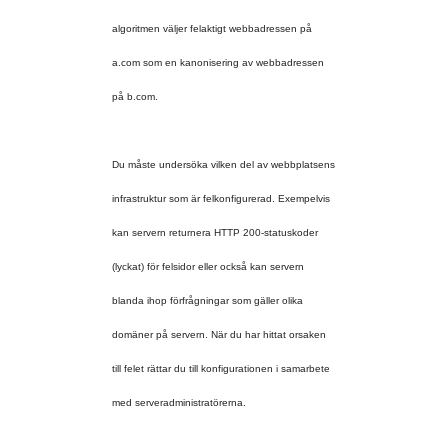
algoritmen väljer felaktigt webbadressen p
å 
a.com som en kanonisering av webbadressen 
Du måste undersöka vilken del av webbplatsens 
infrastruktur som är 
felkonfigurerad. Exempelvis 
kan servern returnera HTTP 200-statuskoder 
(lyckat) för felsidor eller också kan servern 
blanda ihop förfrågningar som gäller olika 
domäner på servern. När du har hittat orsaken 
till felet rättar du till konfigurationen i samarbete 
med serveradministratörerna.