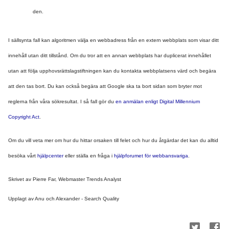
den.
I sällsynta fall kan algoritmen välja en webbadress från en extern webbplats som visar ditt 
innehåll utan ditt tillstånd. Om du tror att en annan webbplats har duplicerat innehållet 
utan att följa upphovsrättslagstiftningen kan du kontakta webbplatsens värd och begära 
att den tas bort. Du kan också begära att Google ska ta bort sidan som bryter mot 
reglerna från våra sökresultat. I så fall gör du 
en anmälan enligt Digital Millennium 
Copyright Act
.
Om du vill veta mer om hur du hittar orsaken till felet och hur du åtgärdar det kan du alltid 
besöka vårt 
hjälpcenter
 eller ställa en fråga i 
hjälpforumet för webbansvariga
.
Skrivet av Pierre Far, Webmaster Trends Analyst
Upplagt av Anu och Alexander - Search Quality