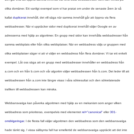
olika domäner. Ett vanligt exempel som vi har pratat om under de senaste åren är så 
kallat 
duplicerat
 innehåll, det vill säga när samma innehåll går att öppna via flera 
webbadresser. När vi upptäcker sidor med duplicerat innehåll väljer Google en av 
adresserna med hjälp av algoritmer. En grupp med sidor kan innehålla webbadresser från 
samma webbplats eller från olika webbplatser. När en webbadress väljs ur gruppen med 
olika webbplatser säger vi att vi väljer en webbadress från flera domäner. Vi tar ett enkelt 
exempel. Låt oss säga att en grupp med webbadresser innehåller en webbadress från 
a.com och en från b.com och vår algoritm väljer webbadressen från b.com. Det leder till att 
webbadressen från a.com inte längre visas i våra sökresultat och den sökrelaterade 
trafiken till webbadressen kan minska.
Webbansvariga kan påverka algoritmen med hjälp av en mekanism som anger vilken 
webbadress som prioriteras, exempelvis med elementet 
rel="canonical"
 eller 
301-
omdirigeringar
. I de flesta fall väljer algoritmen den webbadress som den webbansvariga 
hade tänkt sig. I vissa sällsynta fall har emellertid de webbansvariga upptäckt att det inte 