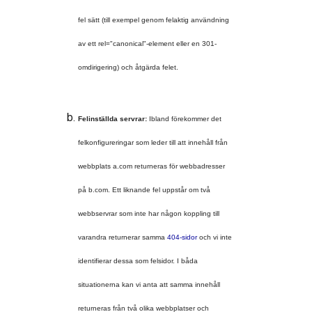
fel sätt (till exempel genom felaktig användning 
av ett rel="canonical"-element eller en 301-
omdirigering) och åtgärda felet.
Felinställda servrar:
 Ibland förekommer det 
felkonfigureringar som leder till att innehåll från 
webbplats a.com returneras för webbadresser 
på b.com. Ett liknande fel uppstår om två 
webbservrar som inte har någon koppling till 
varandra returnerar samma 
404-sidor
 och vi inte 
identifierar dessa som felsidor. I båda 
situationerna kan vi anta att samma innehåll 
returneras från två olika webbplatser och 