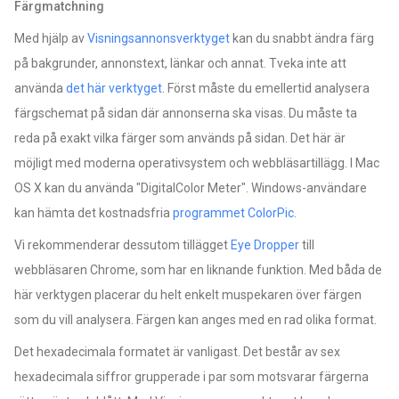
Färgmatchning
Med hjälp av
Visningsannonsverktyget
kan du snabbt ändra färg
på bakgrunder, annonstext, länkar och annat. Tveka inte att
använda
det här verktyget
. Först måste du emellertid analysera
färgschemat på sidan där annonserna ska visas. Du måste ta
reda på exakt vilka färger som används på sidan. Det här är
möjligt med moderna operativsystem och webbläsartillägg. I Mac
OS X kan du använda "DigitalColor Meter". Windows-användare
kan hämta det kostnadsfria
programmet ColorPic
.
Vi rekommenderar dessutom tillägget
Eye Dropper
till
webbläsaren Chrome, som har en liknande funktion. Med båda de
här verktygen placerar du helt enkelt muspekaren över färgen
som du vill analysera. Färgen kan anges med en rad olika format.
Det hexadecimala formatet är vanligast. Det består av sex
hexadecimala siffror grupperade i par som motsvarar färgerna