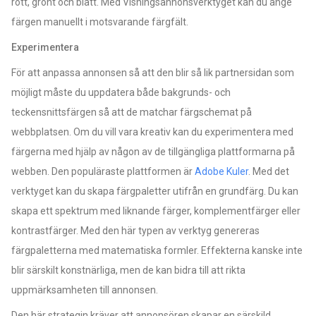
rött, grönt och blått. Med Visningsannonsverktyget kan du ange
färgen manuellt i motsvarande färgfält.
Experimentera
För att anpassa annonsen så att den blir så lik partnersidan som
möjligt måste du uppdatera både bakgrunds- och
teckensnittsfärgen så att de matchar färgschemat på
webbplatsen. Om du vill vara kreativ kan du experimentera med
färgerna med hjälp av någon av de tillgängliga plattformarna på
webben. Den populäraste plattformen är
Adobe Kuler
. Med det
verktyget kan du skapa färgpaletter utifrån en grundfärg. Du kan
skapa ett spektrum med liknande färger, komplementfärger eller
kontrastfärger. Med den här typen av verktyg genereras
färgpaletterna med matematiska formler. Effekterna kanske inte
blir särskilt konstnärliga, men de kan bidra till att rikta
uppmärksamheten till annonsen.
Den här strategin kräver att annonsören skapar en särskild